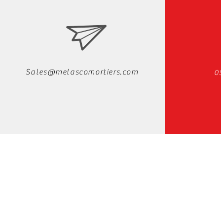
Sales@melascomortiers.com
0