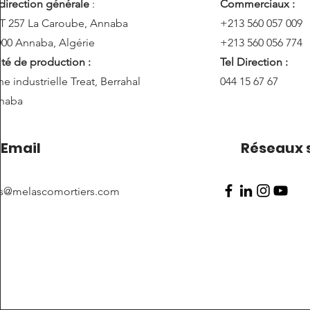
direction générale
:
Commerciaux :
T 257 La Caroube, Annaba
+213 560 057 009
000 Annaba, Algérie
+213 560 056 774
ité de production :
Tel Direction :
e industrielle Treat, Berrahal
044 15 67 67
naba
Email
Réseaux 
es@melascomortiers.com