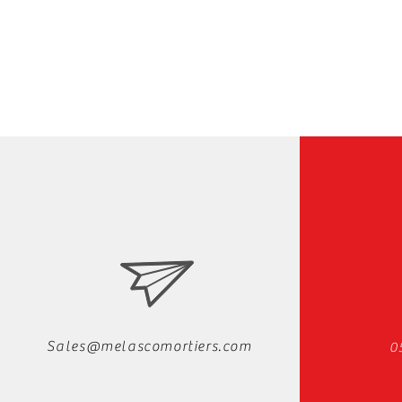
Sales@melascomortiers.com
0